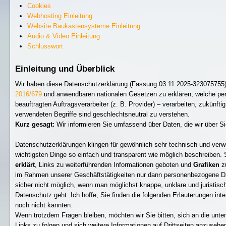
Cookies
Webhosting Einleitung
Website Baukastensysteme Einleitung
Audio & Video Einleitung
Schlusswort
Einleitung und Überblick
Wir haben diese Datenschutzerklärung (Fassung 03.11.2025-323075755
2016/679
und anwendbaren nationalen Gesetzen zu erklären, welche per
beauftragten Auftragsverarbeiter (z. B. Provider) – verarbeiten, zukünf
verwendeten Begriffe sind geschlechtsneutral zu verstehen.
Kurz gesagt:
Wir informieren Sie umfassend über Daten, die wir über Si
Datenschutzerklärungen klingen für gewöhnlich sehr technisch und verwe
wichtigsten Dinge so einfach und transparent wie möglich beschreiben. 
erklärt
, Links zu weiterführenden Informationen geboten und
Grafiken
zu
im Rahmen unserer Geschäftstätigkeiten nur dann personenbezogene Dat
sicher nicht möglich, wenn man möglichst knappe, unklare und juristisch
Datenschutz geht. Ich hoffe, Sie finden die folgenden Erläuterungen inter
noch nicht kannten.
Wenn trotzdem Fragen bleiben, möchten wir Sie bitten, sich an die unt
Links zu folgen und sich weitere Informationen auf Drittseiten anzuseh