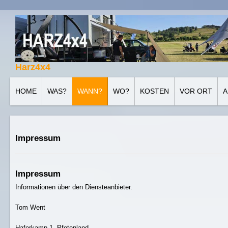
Harz4x4
HOME
WAS?
WANN?
WO?
KOSTEN
VOR ORT
A
Impressum
Impressum
Informationen über den Diensteanbieter.
Tom Went
Haferkamp 1, Pfotenland,