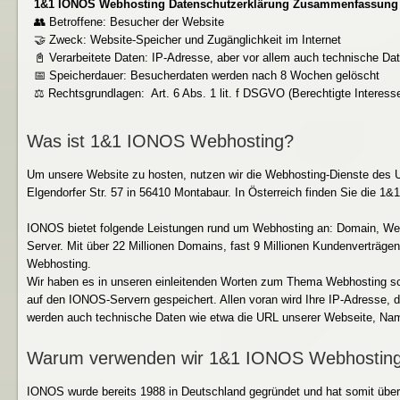
1&1 IONOS Webhosting Datenschutzerklärung Zusammenfassung
👥 Betroffene: Besucher der Website
🤝 Zweck: Website-Speicher und Zugänglichkeit im Internet
📓 Verarbeitete Daten: IP-Adresse, aber vor allem auch technische Da
📅 Speicherdauer: Besucherdaten werden nach 8 Wochen gelöscht
⚖️ Rechtsgrundlagen: Art. 6 Abs. 1 lit. f DSGVO (Berechtigte Interess
Was ist 1&1 IONOS Webhosting?
Um unsere Website zu hosten, nutzen wir die Webhosting-Dienste des 
Elgendorfer Str. 57 in 56410 Montabaur. In Österreich finden Sie die 
IONOS bietet folgende Leistungen rund um Webhosting an: Domain, We
Server. Mit über 22 Millionen Domains, fast 9 Millionen Kundenverträg
Webhosting.
Wir haben es in unseren einleitenden Worten zum Thema Webhosting sc
auf den IONOS-Servern gespeichert. Allen voran wird Ihre IP-Adresse, d
werden auch technische Daten wie etwa die URL unserer Webseite, Nam
Warum verwenden wir 1&1 IONOS Webhostin
IONOS wurde bereits 1988 in Deutschland gegründet und hat somit über